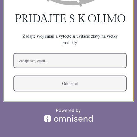
SOMETHING
PRIDAJTE S K OLIMO
AMAZING —
Zadajte svoj email a vytočte si uvítacie zľavy na všetky
CHECK BACK
produkty!
SOON!
Odoberať