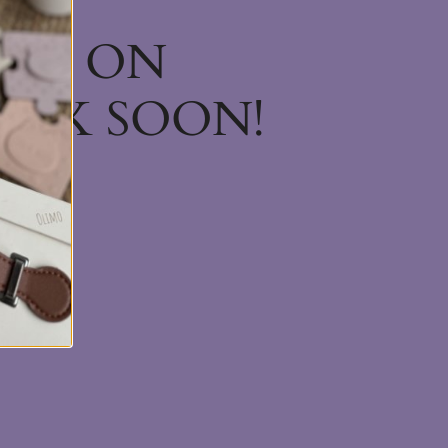
ING ON
ACK SOON!