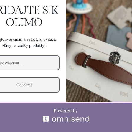
RIDAJTE S K
ST! WE'RE WORK
OLIMO
ZING — CHECK B
te svoj email a vytočte si uvítacie
zľavy na všetky produkty!
Odoberať