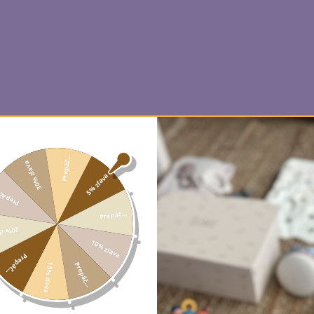
Prepáč...
30% zľava
5% zľava
epáč...
Prepáč...
 zľava
10% zľava
Prepáč...
Prepáč...
15% zľava